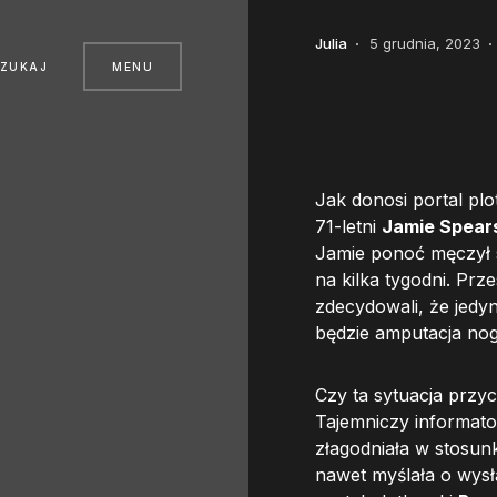
Julia
5 grudnia, 2023
SZUKAJ
MENU
Jak donosi portal plo
71-letni
Jamie Spear
Jamie ponoć męczył si
na kilka tygodni. Prz
zdecydowali, że jedy
będzie amputacja nog
Czy ta sytuacja przyc
Tajemniczy informato
złagodniała w stosun
nawet myślała o wys