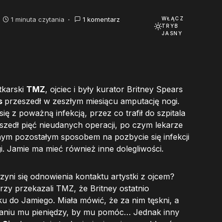
1 minuta czytania
1 komentarz
WŁĄCZ
TRYB
JASNY
tkarski
TMZ
, ojciec i były kurator Britney Spears
s
przeszedł w zeszłym miesiącu amputację nogi.
ę z poważną infekcją, przez co trafił do szpitala
eszedł pięć nieudanych operacji, po czym lekarze
nym pozostałym sposobem na pozbycie się infekcji
i. Jamie ma mieć również inne dolegliwości.
zyni się odnowienia kontaktu artystki z ojcem?
rzy przekazali TMZ, że Britney ostatnio
ku do Jamiego. Miała mówić, że za nim tęskni, a
łaniu mu pieniędzy, by mu pomóc… Jednak inny