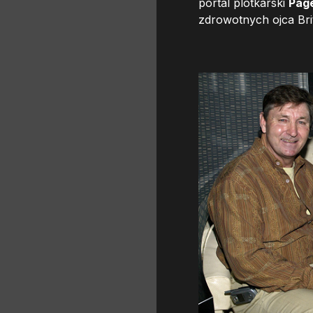
portal plotkarski
Pag
zdrowotnych ojca Bri