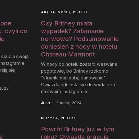
AKTUALNOŚCI
PLOTKI
ione
Czy Britney miała
, czyli co
wypadek? Załamanie
ie
nerwowe? Podsumowanie
doniesień z nocy w hotelu
Chateau Marmont
 skupia swoją
Instagramie
W nocy do hotelu zostało wezwane
ieją się
pogotowie, bo Britney rzekomo
"straciła nad sobą panowanie".
Gwiazda odniosła się do wydarzeń
 2023
na swoim Instagramie.
Julia
3 maja, 2024
MUZYKA
PLOTKI
Powrót Britney już w tym
z
roku? Gwiazda pracuje