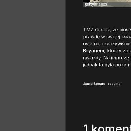
TMZ donosi, że piosen
prawdę w swojej ksią
ostatnio rzeczywiści
Bryanem
, którzy zos
gwiazdy
. Na imprezę 
jednak ta była poza m
Jamie Spears
rodzina
1 komen