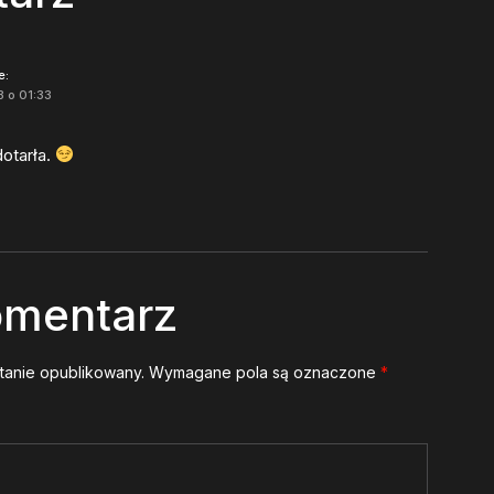
e:
3 o 01:33
dotarła.
omentarz
stanie opublikowany.
Wymagane pola są oznaczone
*