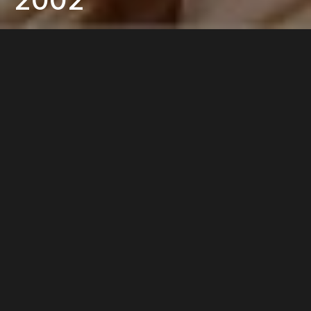
WŁĄCZ TRYB JASNY
Co?
I’m Not A Girl, Not Yet A Woman
Gdzie?
American Music Awards
Kiedy?
9.01.2002