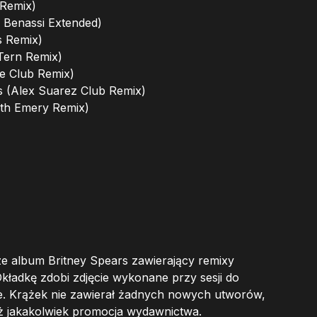
 Remix)
 Benassi Extended)
s Remix)
Tern Remix)
ue Club Remix)
ds (Alex Suarez Club Remix)
eth Emery Remix)
rze album Britney Spears zawierający remixy
Okładkę zdobi zdjęcie wykonane przy sesji do
. Krążek nie zawierał żadnych nowych utworów,
eż jakakolwiek promocja wydawnictwa.