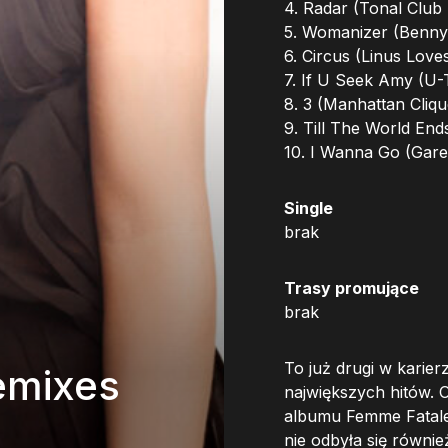
4. Radar (Tonal Club
5. Womanizer (Benny
6. Circus (Linus Love
7. If U Seek Amy (U-
8. 3 (Manhattan Cliq
9. Till The World En
10. I Wanna Go (Gar
Single
brak
Trasy promujące
brak
To już drugi w karie
emixes
największych hitów. 
albumu Femme Fatale
nie odbyła się równi