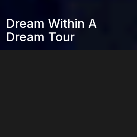
Dream Within A
Dream Tour
WŁĄCZ TRYB JASNY
Czwarta z kolei trasa koncertowa promowała trzeci
album piosenkarki, zatytułowany po prostu „Britney”.
Nazwę trasy „A Dream Within a Dream” („Sen we
Śnie”) zaczerpnięto z wiersza Edgara Allana Poe’a,
poety żyjącego w XIX wieku. Tym razem, występy