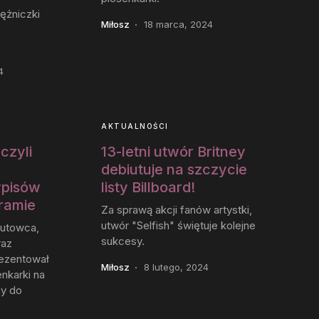
ężniczki
Miłosz
18 marca, 2024
4
AKTUALNOŚCI
czyli
13-letni utwór Britney
debiutuje na szczycie
pisów
listy Billboard!
gramie
Za sprawą akcji fanów artystki,
utwór "Selfish" świętuje kolejne
rzutowca,
sukcesy.
raz
rezentował
Miłosz
8 lutego, 2024
enkarki na
my do