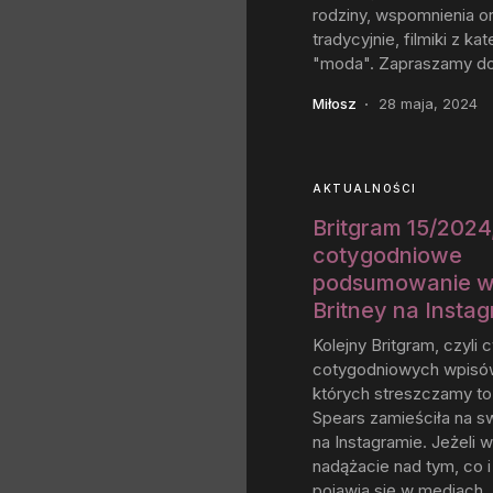
rodziny, wspomnienia or
tradycyjnie, filmiki z kat
"moda". Zapraszamy do 
Miłosz
28 maja, 2024
AKTUALNOŚCI
Britgram 15/2024,
cotygodniowe
podsumowanie w
Britney na Insta
Kolejny Britgram, czyli c
cotygodniowych wpisó
których streszczamy to,
Spears zamieściła na s
na Instagramie. Jeżeli w
nadążacie nad tym, co i
pojawia się w mediach