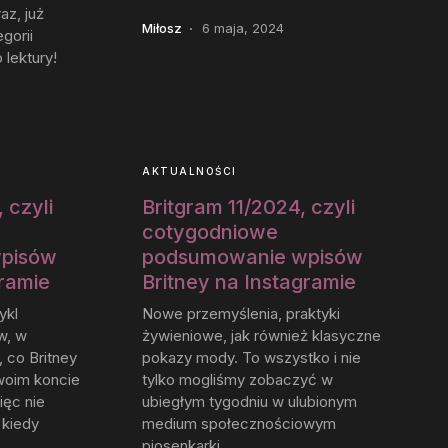
az, już
Miłosz
6 maja, 2024
egorii
lektury!
AKTUALNOŚCI
 czyli
Britgram 11/2024, czyli
cotygodniowe
pisów
podsumowanie wpisów
gramie
Britney na Instagramie
ykl
Nowe przemyślenia, praktyki
w, w
żywieniowe, jak również klasyczne
 co Britney
pokazy mody. To wszystko i nie
woim koncie
tylko mogliśmy zobaczyć w
ięc nie
ubiegłym tygodniu w ulubionym
 kiedy
medium społecznościowym
piosenkarki.