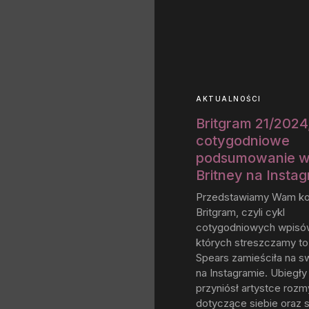
AKTUALNOŚCI
Britgram 21/2024,
cotygodniowe
podsumowanie w
Britney na Insta
Przedstawiamy Wam ko
Britgram, czyli cykl
cotygodniowych wpisó
których streszczamy to,
Spears zamieściła na s
na Instagramie. Ubiegły
przyniósł artystce rozm
dotyczące siebie oraz 