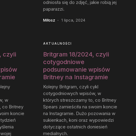
odniosła się do zdjęć, jakie robią jej
paparazzi.
Miłosz
1 lipca, 2024
AKTUALNOŚCI
 czyli
Britgram 18/2024, czyli
cotygodniowe
pisów
podsumowanie wpisów
gramie
Britney na Instagramie
lejny
Kolejny Britgram, czyli cykl
cotygodniowych wpisów, w
w, w
których streszczamy to, co Britney
 co Britney
Spears zamieściła na swoim koncie
woim koncie
na Instagramie. Dużo pozowania w
 tydzień
sukienkach, koni oraz wypowiedzi
yślenia
dotyczące ostatnich doniesień
swojej
medialnych.