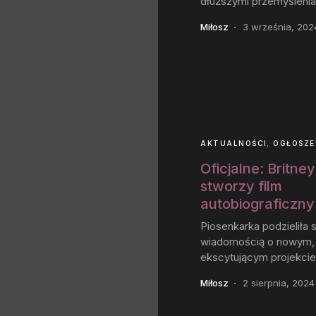
dłuższymi przemyślenia
Miłosz
3 września, 202
AKTUALNOŚCI
OGŁOSZE
Oficjalne: Britne
stworzy film
autobiograficzny
Piosenkarka podzieliła s
wiadomością o nowym,
ekscytującym projekcie
Miłosz
2 sierpnia, 2024