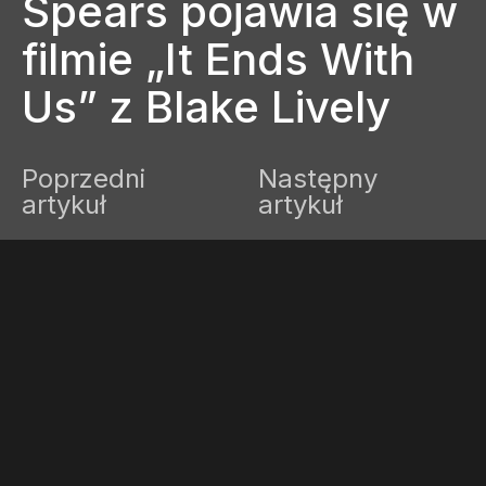
Spears pojawia się w
filmie „It Ends With
Us” z Blake Lively
Poprzedni
Następny
artykuł
artykuł
WŁĄCZ TRYB JASNY
Julia
9 sierpnia, 2024
1 minuta czytania
Brak komentarzy