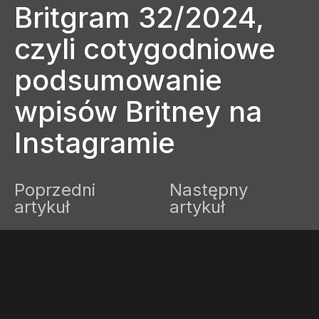
Britgram 32/2024,
czyli cotygodniowe
podsumowanie
wpisów Britney na
Instagramie
Poprzedni
Następny
artykuł
artykuł
WŁĄCZ TRYB JASNY
Kacper
22 września, 2024
3 minuty czytania
1 komentarz