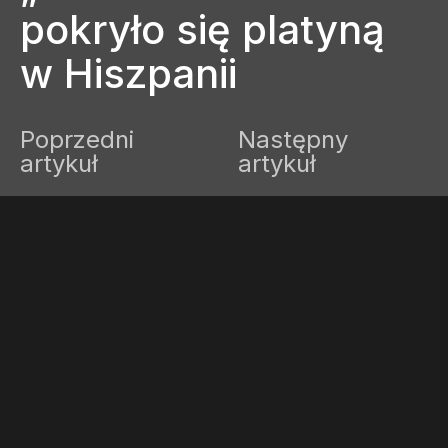
pokryło się platyną
w Hiszpanii
Poprzedni
Następny
artykuł
artykuł
WŁĄCZ TRYB JASNY
Julia
28 sierpnia, 2024
1 minuta czytania
Brak komentarzy